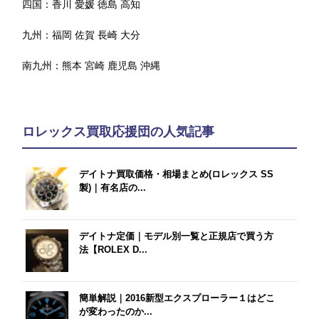
四国：
香川
愛媛
徳島
高知
九州：
福岡
佐賀
長崎
大分
南九州：
熊本
宮崎
鹿児島
沖縄
ロレックス買取応援団の人気記事
デイトナ買取価格・相場まとめ(ロレックス SS
製)｜有名店の...
デイトナ定価｜モデル別一覧と正規店で買う方
法【ROLEX D...
簡単解説｜2016新型エクスプローラー１はどこ
が変わったのか...