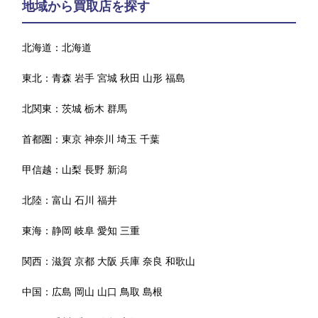
地域から買取店を探す
北海道：
北海道
東北：
青森
岩手
宮城
秋田
山形
福島
北関東：
茨城
栃木
群馬
首都圏：
東京
神奈川
埼玉
千葉
甲信越：
山梨
長野
新潟
北陸：
富山
石川
福井
東海：
静岡
岐阜
愛知
三重
関西：
滋賀
京都
大阪
兵庫
奈良
和歌山
中国：
広島
岡山
山口
鳥取
島根