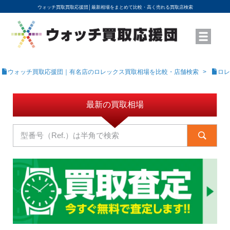
ウォッチ買取買取応援団│
最新相場をまとめて比較・高く売れる買取店検索
YouTubeで動画を公開中
ROLEXモデル名から買取相場を調べる
高級時計ブランド名から買取相場を調べる
地域から買取店を探す
店舗名から買取店を探す
ブランド時計を高く売る方法
買取査定を依頼する
ウォッチ買取応援団｜有名店のロレックス買取相場を比較・店舗検索
ロレ
最新の買取相場