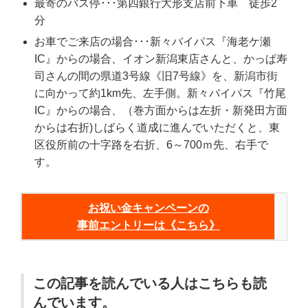
最寄のバス停･･･第四銀行大形支店前下車 徒歩2
分
お車でご来店の場合･･･新々バイパス『海老ケ瀬
IC』からの場合、イオン新潟東店さんと、かっぱ寿
司さんの間の県道3号線《旧7号線》を、新潟市街
に向かって約1km先、左手側。新々バイパス『竹尾
IC』からの場合、（巻方面からは左折・新発田方面
からは右折)しばらく道成に進んでいただくと、東
区役所前の十字路を右折、6～700ｍ先、右手で
す。
お祝い金キャンペーンの
事前エントリーは《こちら》
この記事を読んでいる人はこちらも読
んでいます。