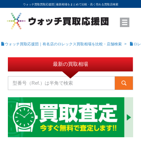
ウォッチ買取買取応援団│
最新相場をまとめて比較・高く売れる買取店検索
YouTubeで動画を公開中
ROLEXモデル名から買取相場を調べる
高級時計ブランド名から買取相場を調べる
地域から買取店を探す
店舗名から買取店を探す
ブランド時計を高く売る方法
買取査定を依頼する
ウォッチ買取応援団｜有名店のロレックス買取相場を比較・店舗検索
ロレ
最新の買取相場