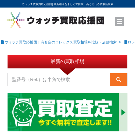
ウォッチ買取買取応援団│
最新相場をまとめて比較・高く売れる買取店検索
YouTubeで動画を公開中
ROLEXモデル名から買取相場を調べる
高級時計ブランド名から買取相場を調べる
地域から買取店を探す
店舗名から買取店を探す
ブランド時計を高く売る方法
買取査定を依頼する
ウォッチ買取応援団｜有名店のロレックス買取相場を比較・店舗検索
ロレ
最新の買取相場