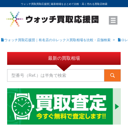
ウォッチ買取買取応援団│
最新相場をまとめて比較・高く売れる買取店検索
YouTubeで動画を公開中
ROLEXモデル名から買取相場を調べる
高級時計ブランド名から買取相場を調べる
地域から買取店を探す
店舗名から買取店を探す
ブランド時計を高く売る方法
買取査定を依頼する
ウォッチ買取応援団｜有名店のロレックス買取相場を比較・店舗検索
ロレ
最新の買取相場