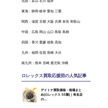
北陸：
富山
石川
福井
東海：
静岡
岐阜
愛知
三重
関西：
滋賀
京都
大阪
兵庫
奈良
和歌山
中国：
広島
岡山
山口
鳥取
島根
四国：
香川
愛媛
徳島
高知
九州：
福岡
佐賀
長崎
大分
南九州：
熊本
宮崎
鹿児島
沖縄
ロレックス買取応援団の人気記事
デイトナ買取価格・相場まと
め(ロレックス SS製)｜有名店
の...