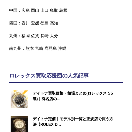
中国：
広島
岡山
山口
鳥取
島根
四国：
香川
愛媛
徳島
高知
九州：
福岡
佐賀
長崎
大分
南九州：
熊本
宮崎
鹿児島
沖縄
ロレックス買取応援団の人気記事
デイトナ買取価格・相場まとめ(ロレックス SS
製)｜有名店の...
デイトナ定価｜モデル別一覧と正規店で買う方
法【ROLEX D...