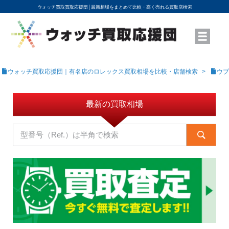
ウォッチ買取買取応援団│
最新相場をまとめて比較・高く売れる買取店検索
YouTubeで動画を公開中
ROLEXモデル名から買取相場を調べる
高級時計ブランド名から買取相場を調べる
地域から買取店を探す
店舗名から買取店を探す
ブランド時計を高く売る方法
買取査定を依頼する
ウォッチ買取応援団｜有名店のロレックス買取相場を比較・店舗検索
ウブ
最新の買取相場