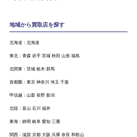
地域から買取店を探す
北海道：
北海道
東北：
青森
岩手
宮城
秋田
山形
福島
北関東：
茨城
栃木
群馬
首都圏：
東京
神奈川
埼玉
千葉
甲信越：
山梨
長野
新潟
北陸：
富山
石川
福井
東海：
静岡
岐阜
愛知
三重
関西：
滋賀
京都
大阪
兵庫
奈良
和歌山