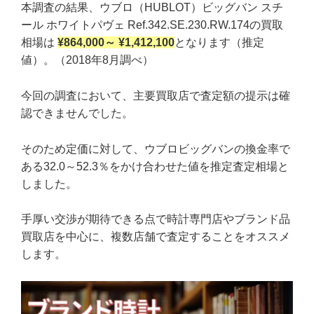
本調査の結果、ウブロ（HUBLOT）ビッグバン スチ
ール ホワイトパヴェ Ref.342.SE.230.RW.174の買取
相場は
¥864,000～ ¥1,412,100
となります（推定
値）。（2018年8月調べ）
今回の調査において、主要買取店で査定額の提示は確
認できませんでした。
そのため定価に対して、ウブロビッグバンの換金率で
ある32.0～52.3％をかけ合わせた値を推定査定相場と
しました。
手厚い交渉が期待できる点で時計専門店やブランド品
買取店を中心に、複数店舗で査定することをオススメ
します。