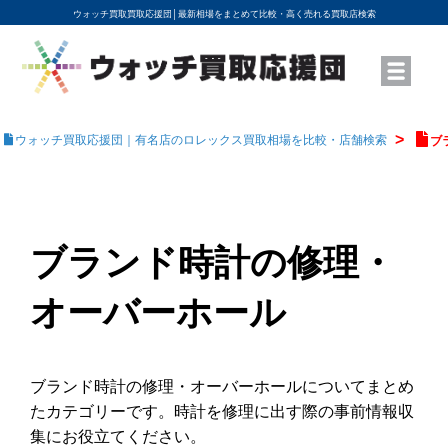
ウォッチ買取買取応援団│
最新相場をまとめて比較・高く売れる買取店検索
YouTubeで動画を公開中
ROLEXモデル名から買取相場を調べる
高級時計ブランド名から買取相場を調べる
地域から買取店を探す
店舗名から買取店を探す
ブランド時計を高く売る方法
買取査定を依頼する
ウォッチ買取応援団｜有名店のロレックス買取相場を比較・店舗検索
ブ
ブランド時計の修理・
オーバーホール
ブランド時計の修理・オーバーホールについてまとめ
たカテゴリーです。時計を修理に出す際の事前情報収
集にお役立てください。