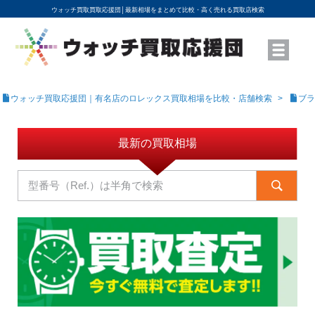
ウォッチ買取買取応援団│
最新相場をまとめて比較・高く売れる買取店検索
YouTubeで動画を公開中
ROLEXモデル名から買取相場を調べる
高級時計ブランド名から買取相場を調べる
地域から買取店を探す
店舗名から買取店を探す
ブランド時計を高く売る方法
買取査定を依頼する
ウォッチ買取応援団｜有名店のロレックス買取相場を比較・店舗検索
ブラ
最新の買取相場