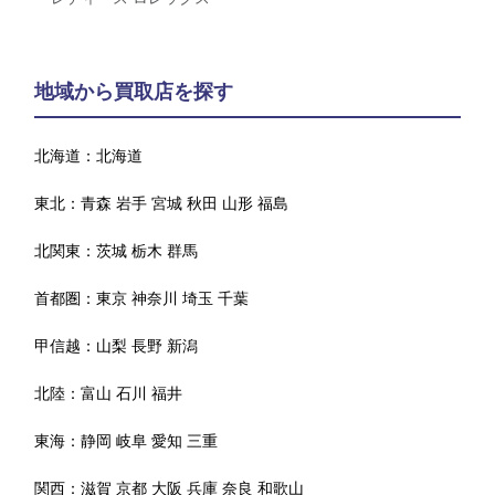
地域から買取店を探す
北海道：
北海道
東北：
青森
岩手
宮城
秋田
山形
福島
北関東：
茨城
栃木
群馬
首都圏：
東京
神奈川
埼玉
千葉
甲信越：
山梨
長野
新潟
北陸：
富山
石川
福井
東海：
静岡
岐阜
愛知
三重
関西：
滋賀
京都
大阪
兵庫
奈良
和歌山