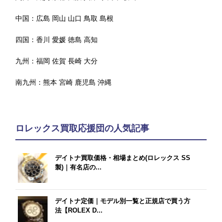
中国：
広島
岡山
山口
鳥取
島根
四国：
香川
愛媛
徳島
高知
九州：
福岡
佐賀
長崎
大分
南九州：
熊本
宮崎
鹿児島
沖縄
ロレックス買取応援団の人気記事
デイトナ買取価格・相場まとめ(ロレックス SS
製)｜有名店の...
デイトナ定価｜モデル別一覧と正規店で買う方
法【ROLEX D...