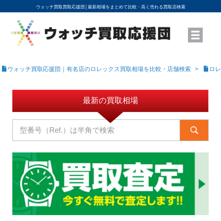
ウォッチ買取買取応援団│
最新相場をまとめて比較・高く売れる買取店検索
YouTubeで動画を公開中
ROLEXモデル名から買取相場を調べる
高級時計ブランド名から買取相場を調べる
地域から買取店を探す
店舗名から買取店を探す
ブランド時計を高く売る方法
買取査定を依頼する
ウォッチ買取応援団｜有名店のロレックス買取相場を比較・店舗検索
ロレ
最新の買取相場