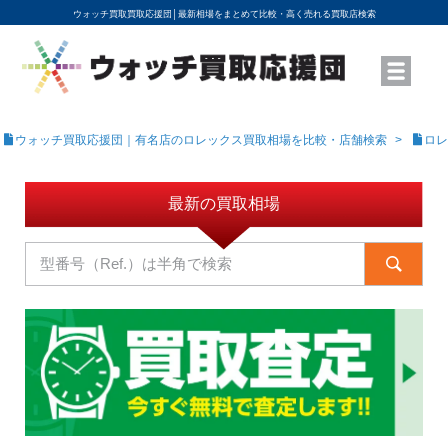
ウォッチ買取買取応援団│
最新相場をまとめて比較・高く売れる買取店検索
YouTubeで動画を公開中
ROLEXモデル名から買取相場を調べる
高級時計ブランド名から買取相場を調べる
地域から買取店を探す
店舗名から買取店を探す
ブランド時計を高く売る方法
買取査定を依頼する
ウォッチ買取応援団｜有名店のロレックス買取相場を比較・店舗検索
ロレ
最新の買取相場