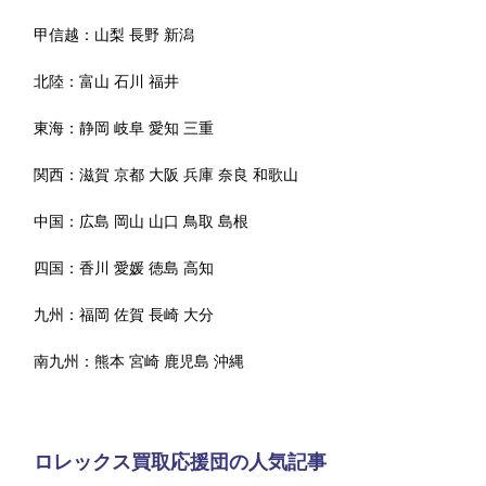
甲信越：
山梨
長野
新潟
北陸：
富山
石川
福井
東海：
静岡
岐阜
愛知
三重
関西：
滋賀
京都
大阪
兵庫
奈良
和歌山
中国：
広島
岡山
山口
鳥取
島根
四国：
香川
愛媛
徳島
高知
九州：
福岡
佐賀
長崎
大分
南九州：
熊本
宮崎
鹿児島
沖縄
ロレックス買取応援団の人気記事