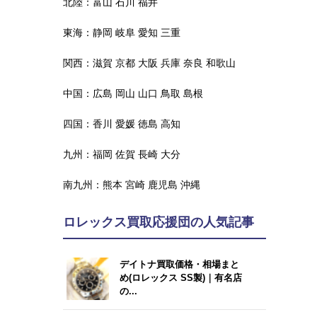
北陸：
富山
石川
福井
東海：
静岡
岐阜
愛知
三重
関西：
滋賀
京都
大阪
兵庫
奈良
和歌山
中国：
広島
岡山
山口
鳥取
島根
四国：
香川
愛媛
徳島
高知
九州：
福岡
佐賀
長崎
大分
南九州：
熊本
宮崎
鹿児島
沖縄
ロレックス買取応援団の人気記事
デイトナ買取価格・相場まと
め(ロレックス SS製)｜有名店
の...