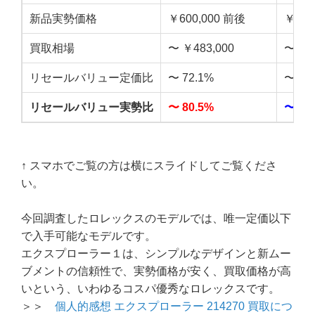
新品実勢価格
￥600,000 前後
￥720
買取相場
〜 ￥483,000
〜 ￥5
リセールバリュー定価比
〜 72.1%
〜 59
リセールバリュー実勢比
〜 80.5%
〜 69
↑ スマホでご覧の方は横にスライドしてご覧くださ
い。
今回調査したロレックスのモデルでは、唯一定価以下
で入手可能なモデルです。
エクスプローラー１は、シンプルなデザインと新ムー
ブメントの信頼性で、実勢価格が安く、買取価格が高
いという、いわゆるコスパ優秀なロレックスです。
＞＞
個人的感想 エクスプローラー 214270 買取につ