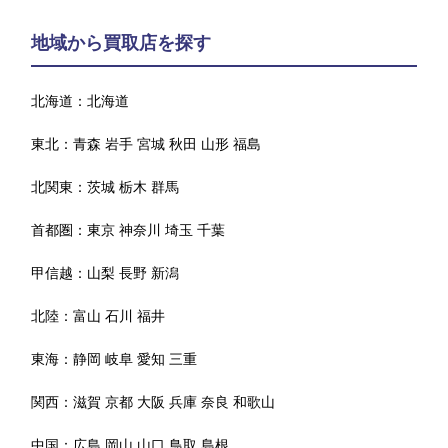
地域から買取店を探す
北海道：
北海道
東北：
青森
岩手
宮城
秋田
山形
福島
北関東：
茨城
栃木
群馬
首都圏：
東京
神奈川
埼玉
千葉
甲信越：
山梨
長野
新潟
北陸：
富山
石川
福井
東海：
静岡
岐阜
愛知
三重
関西：
滋賀
京都
大阪
兵庫
奈良
和歌山
中国：
広島
岡山
山口
鳥取
島根