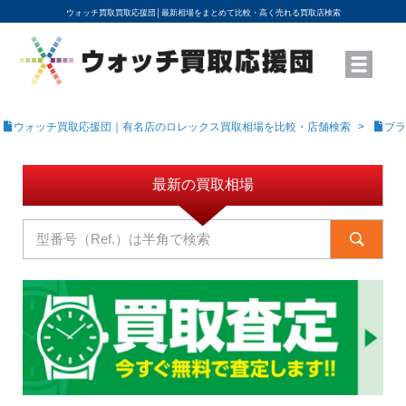
ウォッチ買取買取応援団│
最新相場をまとめて比較・高く売れる買取店検索
YouTubeで動画を公開中
ROLEXモデル名から買取相場を調べる
高級時計ブランド名から買取相場を調べる
地域から買取店を探す
店舗名から買取店を探す
ブランド時計を高く売る方法
買取査定を依頼する
ウォッチ買取応援団｜有名店のロレックス買取相場を比較・店舗検索
ブラ
最新の買取相場