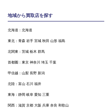
地域から買取店を探す
北海道：
北海道
東北：
青森
岩手
宮城
秋田
山形
福島
北関東：
茨城
栃木
群馬
首都圏：
東京
神奈川
埼玉
千葉
甲信越：
山梨
長野
新潟
北陸：
富山
石川
福井
東海：
静岡
岐阜
愛知
三重
関西：
滋賀
京都
大阪
兵庫
奈良
和歌山