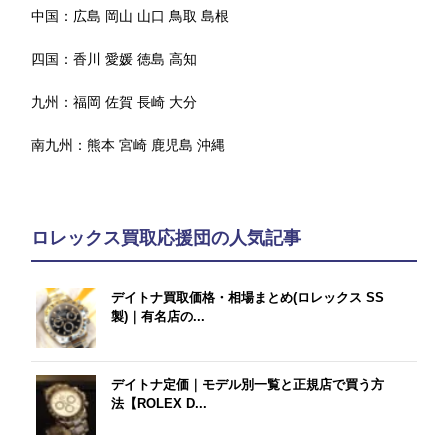
中国：
広島
岡山
山口
鳥取
島根
四国：
香川
愛媛
徳島
高知
九州：
福岡
佐賀
長崎
大分
南九州：
熊本
宮崎
鹿児島
沖縄
ロレックス買取応援団の人気記事
デイトナ買取価格・相場まとめ(ロレックス SS
製)｜有名店の...
デイトナ定価｜モデル別一覧と正規店で買う方
法【ROLEX D...