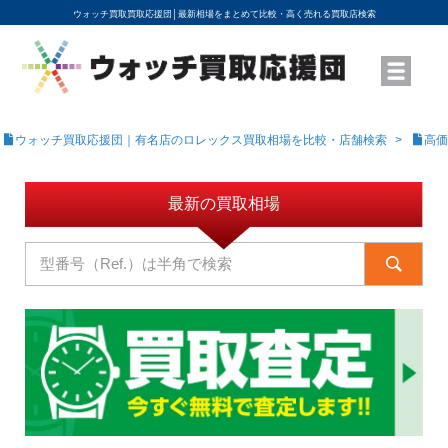
ウォッチ買取買取応援団│
最新相場をまとめて比較・高く売れる買取店検索
YouTubeで動画を公開中
ROLEXモデル名から買取相場を調べる
高級時計ブランド名から買取相場を調べる
地域から買取店を探す
店舗名から買取店を探す
ブランド時計を高く売る方法
買取査定を依頼する
ウォッチ買取応援団｜有名店のロレックス買取相場を比較・店舗検索
高価
最新の買取相場