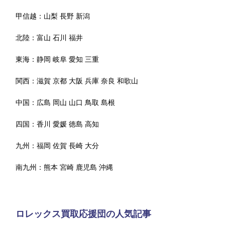
甲信越：
山梨
長野
新潟
北陸：
富山
石川
福井
東海：
静岡
岐阜
愛知
三重
関西：
滋賀
京都
大阪
兵庫
奈良
和歌山
中国：
広島
岡山
山口
鳥取
島根
四国：
香川
愛媛
徳島
高知
九州：
福岡
佐賀
長崎
大分
南九州：
熊本
宮崎
鹿児島
沖縄
ロレックス買取応援団の人気記事