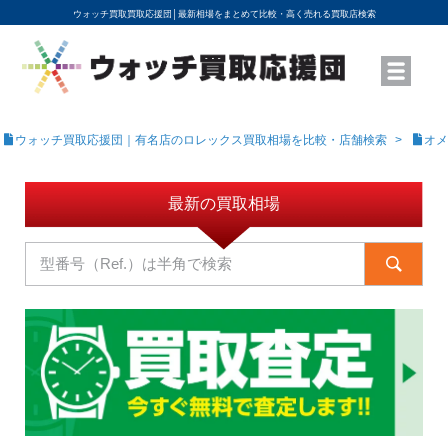
ウォッチ買取買取応援団│
最新相場をまとめて比較・高く売れる買取店検索
YouTubeで動画を公開中
ROLEXモデル名から買取相場を調べる
高級時計ブランド名から買取相場を調べる
地域から買取店を探す
店舗名から買取店を探す
ブランド時計を高く売る方法
買取査定を依頼する
ウォッチ買取応援団｜有名店のロレックス買取相場を比較・店舗検索
オメ
最新の買取相場