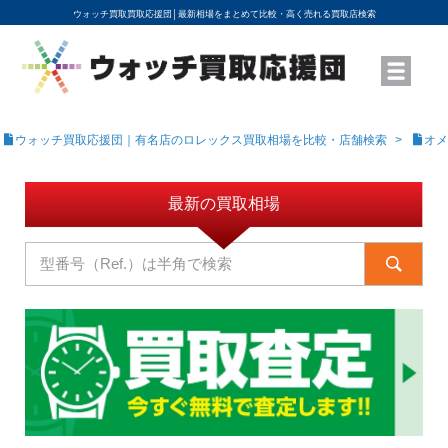
ウォッチ買取買取応援団│
最新相場をまとめて比較・高く売れる買取店検索
YouTubeで動画を公開中
ROLEXモデル名から買取相場を調べる
高級時計ブランド名から買取相場を調べる
地域から買取店を探す
店舗名から買取店を探す
ブランド時計を高く売る方法
買取査定を依頼する
ウォッチ買取応援団｜有名店のロレックス買取相場を比較・店舗検索
オメ
最新の買取相場