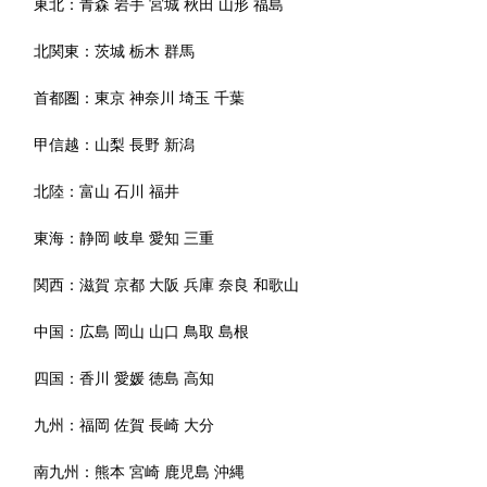
東北：
青森
岩手
宮城
秋田
山形
福島
北関東：
茨城
栃木
群馬
首都圏：
東京
神奈川
埼玉
千葉
甲信越：
山梨
長野
新潟
北陸：
富山
石川
福井
東海：
静岡
岐阜
愛知
三重
関西：
滋賀
京都
大阪
兵庫
奈良
和歌山
中国：
広島
岡山
山口
鳥取
島根
四国：
香川
愛媛
徳島
高知
九州：
福岡
佐賀
長崎
大分
南九州：
熊本
宮崎
鹿児島
沖縄