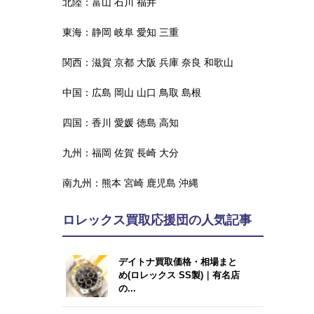
北陸：
富山
石川
福井
東海：
静岡
岐阜
愛知
三重
関西：
滋賀
京都
大阪
兵庫
奈良
和歌山
中国：
広島
岡山
山口
鳥取
島根
四国：
香川
愛媛
徳島
高知
九州：
福岡
佐賀
長崎
大分
南九州：
熊本
宮崎
鹿児島
沖縄
ロレックス買取応援団の人気記事
デイトナ買取価格・相場まと
め(ロレックス SS製)｜有名店
の...