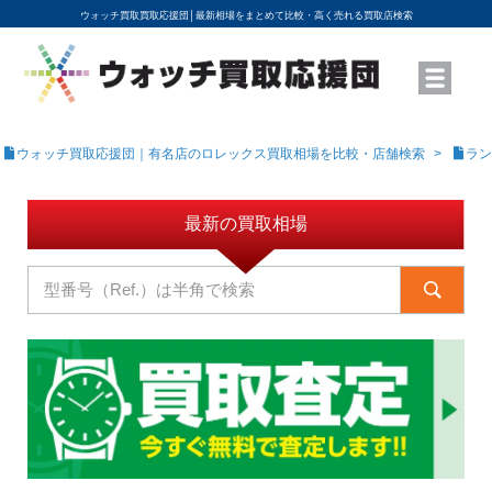
ウォッチ買取買取応援団│
最新相場をまとめて比較・高く売れる買取店検索
YouTubeで動画を公開中
ROLEXモデル名から買取相場を調べる
高級時計ブランド名から買取相場を調べる
地域から買取店を探す
店舗名から買取店を探す
ブランド時計を高く売る方法
買取査定を依頼する
ウォッチ買取応援団｜有名店のロレックス買取相場を比較・店舗検索
ラン
最新の買取相場