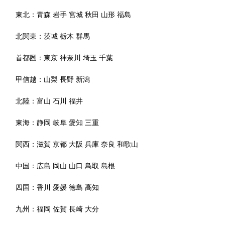
東北：
青森
岩手
宮城
秋田
山形
福島
北関東：
茨城
栃木
群馬
首都圏：
東京
神奈川
埼玉
千葉
甲信越：
山梨
長野
新潟
北陸：
富山
石川
福井
東海：
静岡
岐阜
愛知
三重
関西：
滋賀
京都
大阪
兵庫
奈良
和歌山
中国：
広島
岡山
山口
鳥取
島根
四国：
香川
愛媛
徳島
高知
九州：
福岡
佐賀
長崎
大分