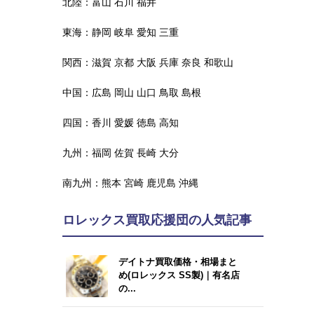
北陸：
富山
石川
福井
東海：
静岡
岐阜
愛知
三重
関西：
滋賀
京都
大阪
兵庫
奈良
和歌山
中国：
広島
岡山
山口
鳥取
島根
四国：
香川
愛媛
徳島
高知
九州：
福岡
佐賀
長崎
大分
南九州：
熊本
宮崎
鹿児島
沖縄
ロレックス買取応援団の人気記事
デイトナ買取価格・相場まと
め(ロレックス SS製)｜有名店
の...