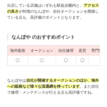
出店している店舗はいずれも駅徒歩圏内と、
アクセス
の良さ
が特徴のなんぼや。自社オークションを開催し
ている点も、高評価のポイントとなります。
なんぼや のおすすめポイント
海外販路
オークション
自社修理
直営
専門性（
◯
◯
◯
◯
◯
なんぼやは
自社が開催するオークションのほか、海外
への販路など様々な流通網を持っています
。また自社
で修理・メンテナンスが行える点も高評価ですね。