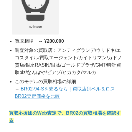
no image
買取相場：
～ ¥200,000
調査対象の買取店：アンティグランデ/ウリドキ/エ
コスタイル/買取エージェント/カイトリマン/カドノ
質店/銀座RASIN/銀蔵/ゴールドプラザ/GMT/時計買
取biz/なんぼや/ピアゾ/ヒカカク/マルカ
このモデルの買取相場の詳細
→
BR02-94-Sを売るなら｜買取店別ベル＆ロス
BR02査定価格を比較
買取応援団のWeb査定で、BR02の買取相場を確認す
る