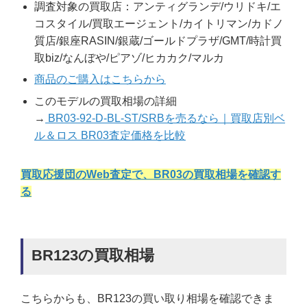
調査対象の買取店：アンティグランデ/ウリドキ/エ
コスタイル/買取エージェント/カイトリマン/カドノ
質店/銀座RASIN/銀蔵/ゴールドプラザ/GMT/時計買
取biz/なんぼや/ピアゾ/ヒカカク/マルカ
商品のご購入はこちらから
このモデルの買取相場の詳細
→
BR03-92-D-BL-ST/SRBを売るなら｜買取店別ベ
ル＆ロス BR03査定価格を比較
買取応援団のWeb査定で、BR03の買取相場を確認す
る
BR123の買取相場
こちらからも、BR123の買い取り相場を確認できま