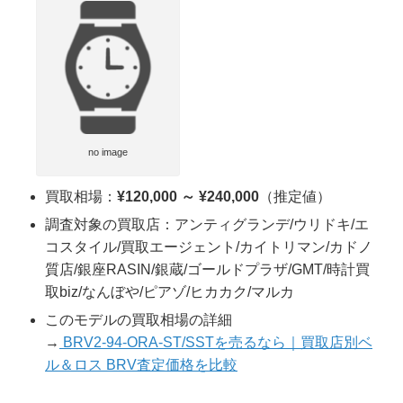
no image
買取相場：
¥120,000 ～ ¥240,000
（推定値）
調査対象の買取店：アンティグランデ/ウリドキ/エ
コスタイル/買取エージェント/カイトリマン/カドノ
質店/銀座RASIN/銀蔵/ゴールドプラザ/GMT/時計買
取biz/なんぼや/ピアゾ/ヒカカク/マルカ
このモデルの買取相場の詳細
→
BRV2-94-ORA-ST/SSTを売るなら｜買取店別ベ
ル＆ロス BRV査定価格を比較