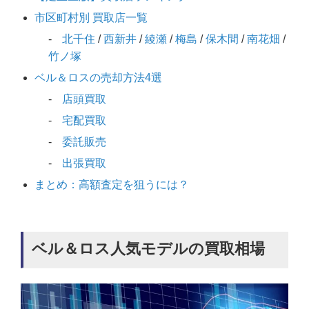
市区町村別 買取店一覧
北千住
/
西新井
/
綾瀬
/
梅島
/
保木間
/
南花畑
/
竹ノ塚
ベル＆ロスの売却方法4選
店頭買取
宅配買取
委託販売
出張買取
まとめ：高額査定を狙うには？
ベル＆ロス人気モデルの買取相場