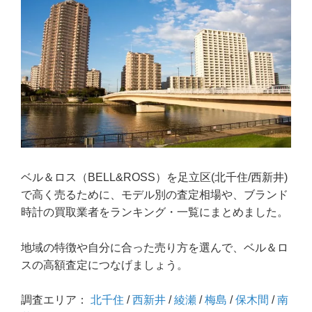
ベル＆ロス（BELL&ROSS）を足立区(北千住/西新井)
で高く売るために、モデル別の査定相場や、ブランド
時計の買取業者をランキング・一覧にまとめました。
地域の特徴や自分に合った売り方を選んで、ベル＆ロ
スの高額査定につなげましょう。
調査エリア：
北千住
/
西新井
/
綾瀬
/
梅島
/
保木間
/
南