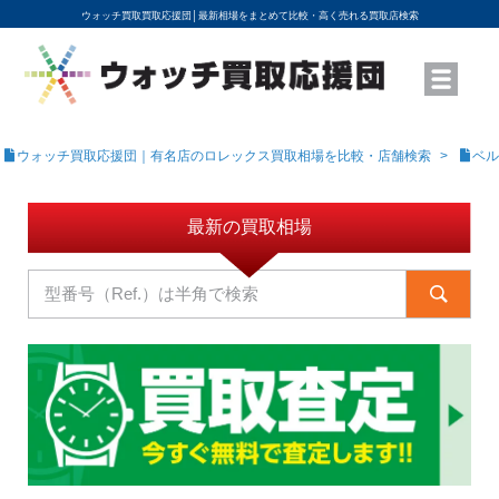
ウォッチ買取買取応援団│
最新相場をまとめて比較・高く売れる買取店検索
YouTubeで動画を公開中
ROLEXモデル名から買取相場を調べる
高級時計ブランド名から買取相場を調べる
地域から買取店を探す
店舗名から買取店を探す
ブランド時計を高く売る方法
買取査定を依頼する
ウォッチ買取応援団｜有名店のロレックス買取相場を比較・店舗検索
ベル
最新の買取相場