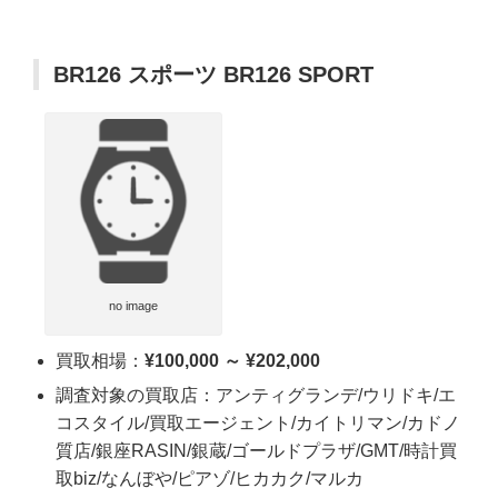
BR126 スポーツ BR126 SPORT
no image
買取相場：
¥100,000 ～ ¥202,000
調査対象の買取店：アンティグランデ/ウリドキ/エ
コスタイル/買取エージェント/カイトリマン/カドノ
質店/銀座RASIN/銀蔵/ゴールドプラザ/GMT/時計買
取biz/なんぼや/ピアゾ/ヒカカク/マルカ