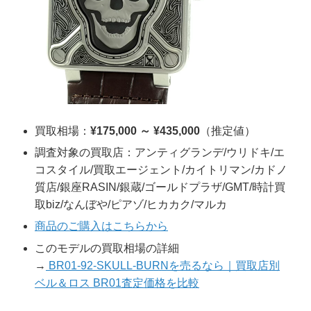
買取相場：
¥175,000 ～ ¥435,000
（推定値）
調査対象の買取店：アンティグランデ/ウリドキ/エ
コスタイル/買取エージェント/カイトリマン/カドノ
質店/銀座RASIN/銀蔵/ゴールドプラザ/GMT/時計買
取biz/なんぼや/ピアゾ/ヒカカク/マルカ
商品のご購入はこちらから
このモデルの買取相場の詳細
→
BR01-92-SKULL-BURNを売るなら｜買取店別
ベル＆ロス BR01査定価格を比較