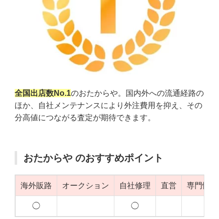
全国出店数No.1
のおたからや。国内外への流通経路の
ほか、自社メンテナンスにより外注費用を抑え、その
分高値につながる査定が期待できます。
おたからや のおすすめポイント
海外販路
オークション
自社修理
直営
専門性（
◯
◯
◯