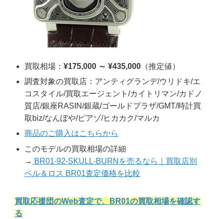
買取相場：
¥175,000 ～ ¥435,000
（推定値）
調査対象の買取店：アンティグランデ/ウリドキ/エ
コスタイル/買取エージェント/カイトリマン/カドノ
質店/銀座RASIN/銀蔵/ゴールドプラザ/GMT/時計買
取biz/なんぼや/ピアゾ/ヒカカク/マルカ
商品のご購入はこちらから
このモデルの買取相場の詳細
→
BR01-92-SKULL-BURNを売るなら｜買取店別
ベル＆ロス BR01査定価格を比較
買取応援団のWeb査定で、BR01の買取相場を確認す
る