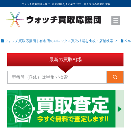
ウォッチ買取買取応援団│
最新相場をまとめて比較・高く売れる買取店検索
YouTubeで動画を公開中
ROLEXモデル名から買取相場を調べる
高級時計ブランド名から買取相場を調べる
地域から買取店を探す
店舗名から買取店を探す
ブランド時計を高く売る方法
買取査定を依頼する
ウォッチ買取応援団｜有名店のロレックス買取相場を比較・店舗検索
ベル
最新の買取相場