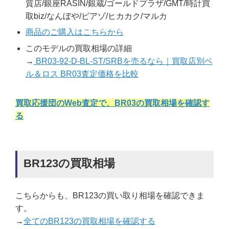
質店/銀座RASIN/銀蔵/ゴールドプラザ/GMT/時計買
取biz/なんぼや/ピアゾ/ヒカカク/マルカ
商品のご購入はこちらから
このモデルの買取相場の詳細
→
BR03-92-D-BL-ST/SRBを売るなら｜買取店別ベ
ル＆ロス BR03査定価格を比較
買取応援団のWeb査定で、BR03の買取相場を確認す
る
BR123の買取相場
こちらからも、BR123の買い取り相場を確認できま
す。
→
全てのBR123の買取相場を確認する