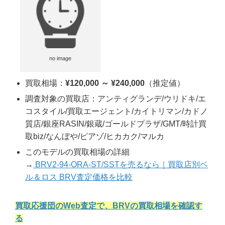
no image
買取相場：
¥120,000 ～ ¥240,000
（推定値）
調査対象の買取店：アンティグランデ/ウリドキ/エ
コスタイル/買取エージェント/カイトリマン/カドノ
質店/銀座RASIN/銀蔵/ゴールドプラザ/GMT/時計買
取biz/なんぼや/ピアゾ/ヒカカク/マルカ
このモデルの買取相場の詳細
→
BRV2-94-ORA-ST/SSTを売るなら｜買取店別ベ
ル＆ロス BRV査定価格を比較
買取応援団のWeb査定で、BRVの買取相場を確認す
る