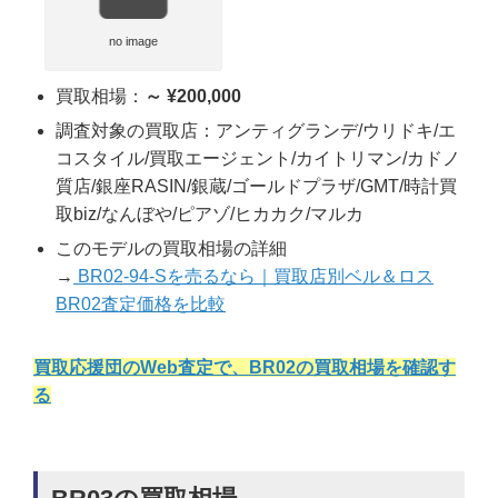
no image
買取相場：
～ ¥200,000
調査対象の買取店：アンティグランデ/ウリドキ/エ
コスタイル/買取エージェント/カイトリマン/カドノ
質店/銀座RASIN/銀蔵/ゴールドプラザ/GMT/時計買
取biz/なんぼや/ピアゾ/ヒカカク/マルカ
このモデルの買取相場の詳細
→
BR02-94-Sを売るなら｜買取店別ベル＆ロス
BR02査定価格を比較
買取応援団のWeb査定で、BR02の買取相場を確認す
る