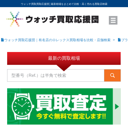
ウォッチ買取買取応援団│
最新相場をまとめて比較・高く売れる買取店検索
YouTubeで動画を公開中
ROLEXモデル名から買取相場を調べる
高級時計ブランド名から買取相場を調べる
地域から買取店を探す
店舗名から買取店を探す
ブランド時計を高く売る方法
買取査定を依頼する
ウォッチ買取応援団｜有名店のロレックス買取相場を比較・店舗検索
ブラ
最新の買取相場