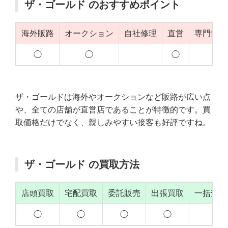
ザ・ゴールド のおすすめポイント
海外販路
オークション
自社修理
直営
専門性（
◯
◯
◯
◯
ザ・ゴールドは海外やオークションなど販路が広い点
や、全ての店舗が直営店であることが特徴的です。買
取価格だけでなく、親しみやすい接客も好評ですね。
ザ・ゴールド の買取方法
店頭買取
宅配買取
委託販売
出張買取
一括査定
◯
◯
◯
◯