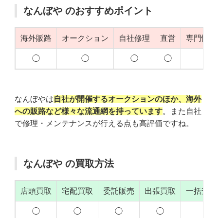
なんぼや のおすすめポイント
海外販路
オークション
自社修理
直営
専門性（
◯
◯
◯
◯
◯
なんぼやは
自社が開催するオークションのほか、海外
への販路など様々な流通網を持っています
。また自社
で修理・メンテナンスが行える点も高評価ですね。
なんぼや の買取方法
店頭買取
宅配買取
委託販売
出張買取
一括査定
◯
◯
◯
◯