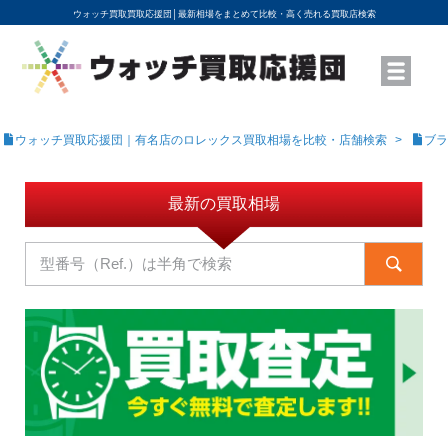
ウォッチ買取買取応援団│
最新相場をまとめて比較・高く売れる買取店検索
YouTubeで動画を公開中
ROLEXモデル名から買取相場を調べる
高級時計ブランド名から買取相場を調べる
地域から買取店を探す
店舗名から買取店を探す
ブランド時計を高く売る方法
買取査定を依頼する
ウォッチ買取応援団｜有名店のロレックス買取相場を比較・店舗検索
ブラ
最新の買取相場