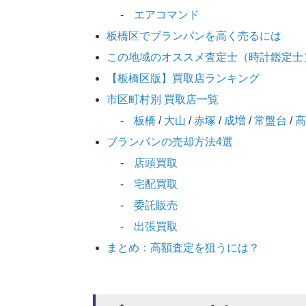
エアコマンド
板橋区でブランパンを高く売るには
この地域のオススメ査定士（時計鑑定士
【板橋区版】買取店ランキング
市区町村別 買取店一覧
板橋
/
大山
/
赤塚
/
成増
/
常盤台
/
高
ブランパンの売却方法4選
店頭買取
宅配買取
委託販売
出張買取
まとめ：高額査定を狙うには？