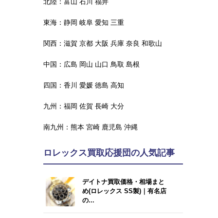
北陸：
富山
石川
福井
東海：
静岡
岐阜
愛知
三重
関西：
滋賀
京都
大阪
兵庫
奈良
和歌山
中国：
広島
岡山
山口
鳥取
島根
四国：
香川
愛媛
徳島
高知
九州：
福岡
佐賀
長崎
大分
南九州：
熊本
宮崎
鹿児島
沖縄
ロレックス買取応援団の人気記事
デイトナ買取価格・相場まと
め(ロレックス SS製)｜有名店
の...