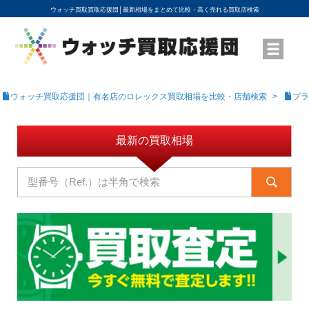
ウォッチ買取買取応援団│
最新相場をまとめて比較・高く売れる買取店検索
YouTubeで動画を公開中
ROLEXモデル名から買取相場を調べる
高級時計ブランド名から買取相場を調べる
地域から買取店を探す
店舗名から買取店を探す
ブランド時計を高く売る方法
買取査定を依頼する
ウォッチ買取応援団｜有名店のロレックス買取相場を比較・店舗検索
ブラ
最新の買取相場