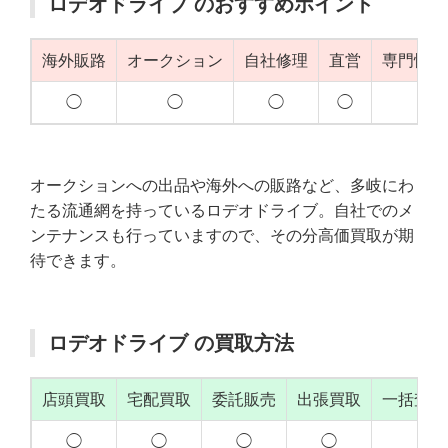
ロデオドライブ のおすすめポイント
海外販路
オークション
自社修理
直営
専門性（
◯
◯
◯
◯
◯
オークションへの出品や海外への販路など、多岐にわ
たる流通網を持っているロデオドライブ。自社でのメ
ンテナンスも行っていますので、その分高価買取が期
待できます。
ロデオドライブ の買取方法
店頭買取
宅配買取
委託販売
出張買取
一括査定
◯
◯
◯
◯