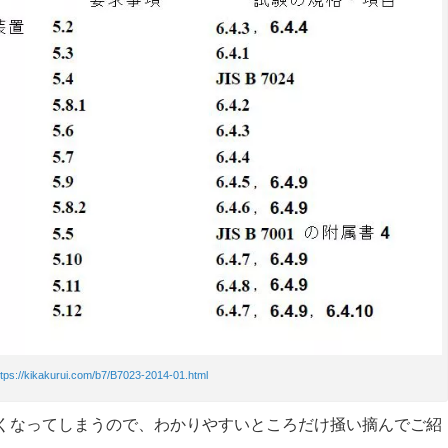
ttps://kikakurui.com/b7/B7023-2014-01.html
長くなってしまうので、わかりやすいところだけ掻い摘んでご紹