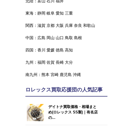
北陸：
富山
石川
福井
東海：
静岡
岐阜
愛知
三重
関西：
滋賀
京都
大阪
兵庫
奈良
和歌山
中国：
広島
岡山
山口
鳥取
島根
四国：
香川
愛媛
徳島
高知
九州：
福岡
佐賀
長崎
大分
南九州：
熊本
宮崎
鹿児島
沖縄
ロレックス買取応援団の人気記事
デイトナ買取価格・相場まと
め(ロレックス SS製)｜有名店
の...