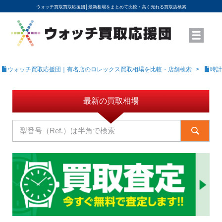
ウォッチ買取買取応援団│
最新相場をまとめて比較・高く売れる買取店検索
YouTubeで動画を公開中
ROLEXモデル名から買取相場を調べる
高級時計ブランド名から買取相場を調べる
地域から買取店を探す
店舗名から買取店を探す
ブランド時計を高く売る方法
買取査定を依頼する
ウォッチ買取応援団｜有名店のロレックス買取相場を比較・店舗検索
時計
最新の買取相場