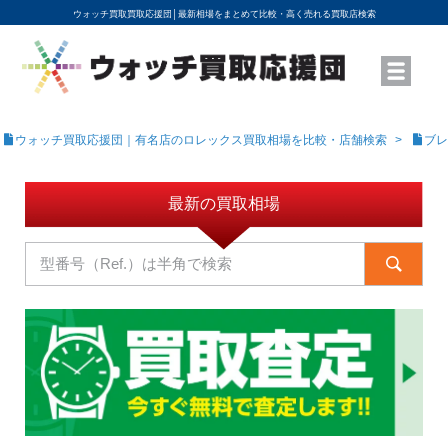
ウォッチ買取買取応援団│
最新相場をまとめて比較・高く売れる買取店検索
YouTubeで動画を公開中
ROLEXモデル名から買取相場を調べる
高級時計ブランド名から買取相場を調べる
地域から買取店を探す
店舗名から買取店を探す
ブランド時計を高く売る方法
買取査定を依頼する
ウォッチ買取応援団｜有名店のロレックス買取相場を比較・店舗検索
ブレ
最新の買取相場