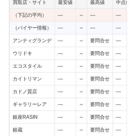
買取店・サイト
最安値
最高値
中点値
（下記の平均）
—
～
—
—
（バイヤー情報）
—
～
—
—
アンティグランデ
—
～
要問合せ
—
ウリドキ
—
～
要問合せ
—
エコスタイル
—
～
要問合せ
—
カイトリマン
—
～
要問合せ
—
カドノ質店
—
～
要問合せ
—
ギャラリーレア
—
～
要問合せ
—
銀座RASIN
—
～
要問合せ
—
銀蔵
—
～
要問合せ
—