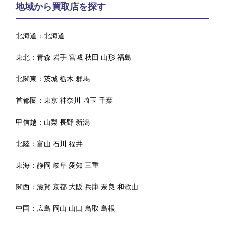
地域から買取店を探す
北海道：
北海道
東北：
青森
岩手
宮城
秋田
山形
福島
北関東：
茨城
栃木
群馬
首都圏：
東京
神奈川
埼玉
千葉
甲信越：
山梨
長野
新潟
北陸：
富山
石川
福井
東海：
静岡
岐阜
愛知
三重
関西：
滋賀
京都
大阪
兵庫
奈良
和歌山
中国：
広島
岡山
山口
鳥取
島根