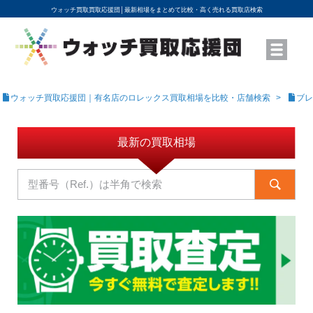
ウォッチ買取買取応援団│
最新相場をまとめて比較・高く売れる買取店検索
YouTubeで動画を公開中
ROLEXモデル名から買取相場を調べる
高級時計ブランド名から買取相場を調べる
地域から買取店を探す
店舗名から買取店を探す
ブランド時計を高く売る方法
買取査定を依頼する
ウォッチ買取応援団｜有名店のロレックス買取相場を比較・店舗検索
ブレ
最新の買取相場