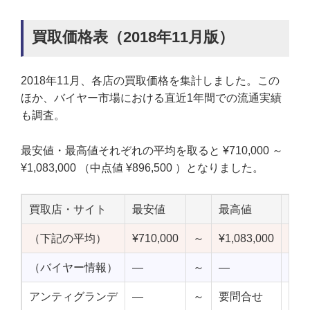
買取価格表（2018年11月版）
2018年11月、各店の買取価格を集計しました。この
ほか、バイヤー市場における直近1年間での流通実績
も調査。
最安値・最高値それぞれの平均を取ると ¥710,000 ～
¥1,083,000 （中点値 ¥896,500 ）となりました。
買取店・サイト
最安値
最高値
中
（下記の平均）
¥710,000
～
¥1,083,000
¥89
（バイヤー情報）
—
～
—
—
アンティグランデ
—
～
要問合せ
—