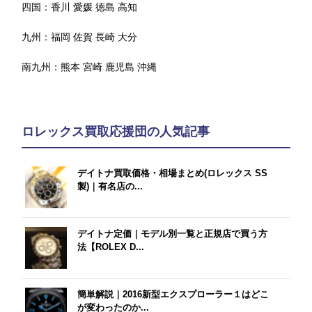
四国：
香川
愛媛
徳島
高知
九州：
福岡
佐賀
長崎
大分
南九州：
熊本
宮崎
鹿児島
沖縄
ロレックス買取応援団の人気記事
デイトナ買取価格・相場まとめ(ロレックス SS
製)｜有名店の...
デイトナ定価｜モデル別一覧と正規店で買う方
法【ROLEX D...
簡単解説｜2016新型エクスプローラー１はどこ
が変わったのか...