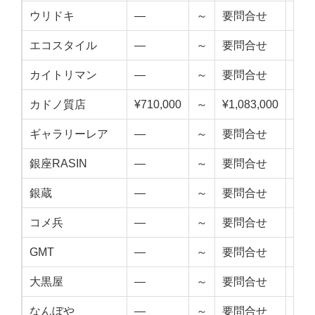
ウリドキ
—
～
要問合せ
—
エコスタイル
—
～
要問合せ
—
カイトリマン
—
～
要問合せ
—
カドノ質店
¥710,000
～
¥1,083,000
¥89
ギャラリーレア
—
～
要問合せ
—
銀座RASIN
—
～
要問合せ
—
銀蔵
—
～
要問合せ
—
コメ兵
—
～
要問合せ
—
GMT
—
～
要問合せ
—
大黒屋
—
～
要問合せ
—
なんぼや
—
～
要問合せ
—