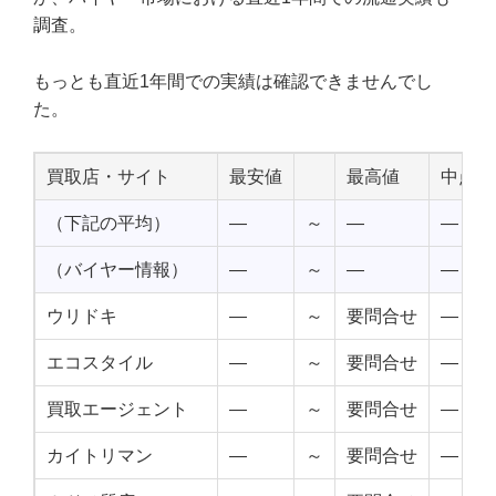
調査。
もっとも直近1年間での実績は確認できませんでし
た。
買取店・サイト
最安値
最高値
中点値
（下記の平均）
—
～
—
—
（バイヤー情報）
—
～
—
—
ウリドキ
—
～
要問合せ
—
エコスタイル
—
～
要問合せ
—
買取エージェント
—
～
要問合せ
—
カイトリマン
—
～
要問合せ
—