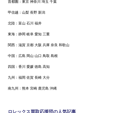
首都圏：
東京
神奈川
埼玉
千葉
甲信越：
山梨
長野
新潟
北陸：
富山
石川
福井
東海：
静岡
岐阜
愛知
三重
関西：
滋賀
京都
大阪
兵庫
奈良
和歌山
中国：
広島
岡山
山口
鳥取
島根
四国：
香川
愛媛
徳島
高知
九州：
福岡
佐賀
長崎
大分
南九州：
熊本
宮崎
鹿児島
沖縄
ロレックス買取応援団の人気記事