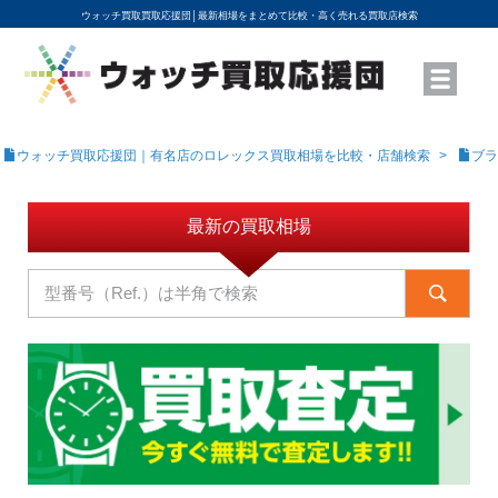
ウォッチ買取買取応援団│
最新相場をまとめて比較・高く売れる買取店検索
YouTubeで動画を公開中
ROLEXモデル名から買取相場を調べる
高級時計ブランド名から買取相場を調べる
地域から買取店を探す
店舗名から買取店を探す
ブランド時計を高く売る方法
買取査定を依頼する
ウォッチ買取応援団｜有名店のロレックス買取相場を比較・店舗検索
ブラ
最新の買取相場