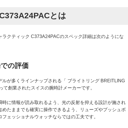
373A24PACとは
クティック C373A24PACのスペック詳細は次のようにな
場での評価
が多くラインナップされる「 ブライトリング BREITLING
よって創業されたスイスの腕時計メーカーです。
瞬時に情報が読み取れるよう、光の反射を抑える設計が施され
はめたままでも確実に操作できるよう、リューズやプッシュボ
ロフェッショナルウォッチならではの工夫です。