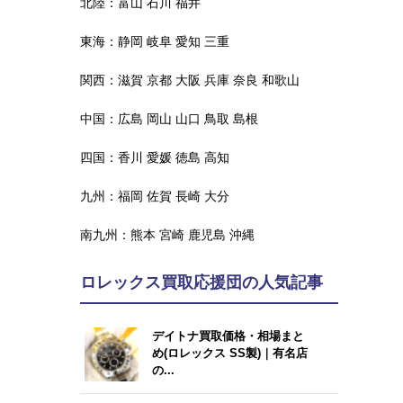
北陸：
富山
石川
福井
東海：
静岡
岐阜
愛知
三重
関西：
滋賀
京都
大阪
兵庫
奈良
和歌山
中国：
広島
岡山
山口
鳥取
島根
四国：
香川
愛媛
徳島
高知
九州：
福岡
佐賀
長崎
大分
南九州：
熊本
宮崎
鹿児島
沖縄
ロレックス買取応援団の人気記事
デイトナ買取価格・相場まと
め(ロレックス SS製)｜有名店
の...