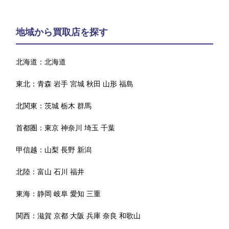
地域から買取店を探す
北海道：
北海道
東北：
青森
岩手
宮城
秋田
山形
福島
北関東：
茨城
栃木
群馬
首都圏：
東京
神奈川
埼玉
千葉
甲信越：
山梨
長野
新潟
北陸：
富山
石川
福井
東海：
静岡
岐阜
愛知
三重
関西：
滋賀
京都
大阪
兵庫
奈良
和歌山