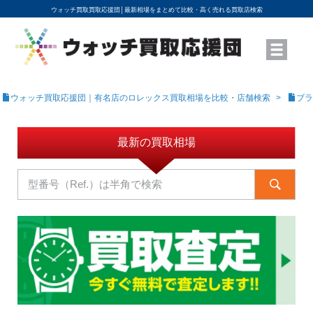
ウォッチ買取買取応援団│
最新相場をまとめて比較・高く売れる買取店検索
YouTubeで動画を公開中
ROLEXモデル名から買取相場を調べる
高級時計ブランド名から買取相場を調べる
地域から買取店を探す
店舗名から買取店を探す
ブランド時計を高く売る方法
買取査定を依頼する
ウォッチ買取応援団｜有名店のロレックス買取相場を比較・店舗検索
ブラ
最新の買取相場