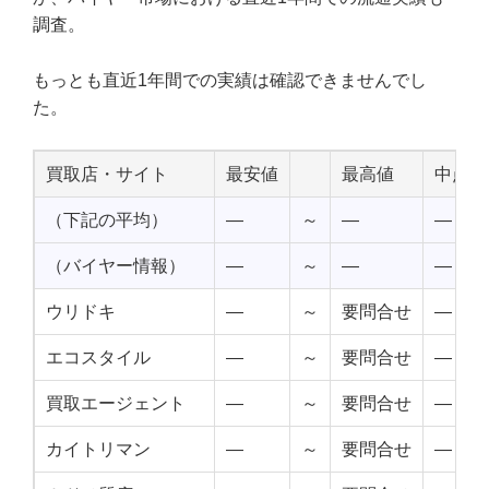
調査。
もっとも直近1年間での実績は確認できませんでし
た。
買取店・サイト
最安値
最高値
中点値
（下記の平均）
—
～
—
—
（バイヤー情報）
—
～
—
—
ウリドキ
—
～
要問合せ
—
エコスタイル
—
～
要問合せ
—
買取エージェント
—
～
要問合せ
—
カイトリマン
—
～
要問合せ
—