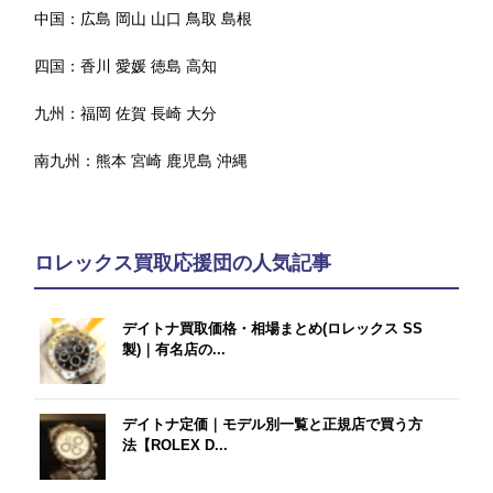
中国：
広島
岡山
山口
鳥取
島根
四国：
香川
愛媛
徳島
高知
九州：
福岡
佐賀
長崎
大分
南九州：
熊本
宮崎
鹿児島
沖縄
ロレックス買取応援団の人気記事
デイトナ買取価格・相場まとめ(ロレックス SS
製)｜有名店の...
デイトナ定価｜モデル別一覧と正規店で買う方
法【ROLEX D...