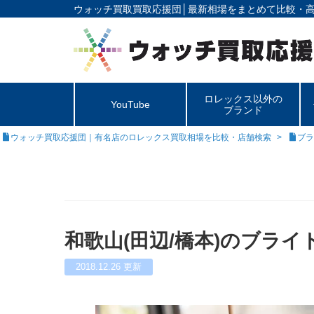
ウォッチ買取買取応援団│
最新相場をまとめて比較・
ロレックス以外の
YouTube
ブランド
ウォッチ買取応援団｜有名店のロレックス買取相場を比較・店舗検索
ブラ
和歌山(田辺/橋本)のブラ
2018.12.26
更新