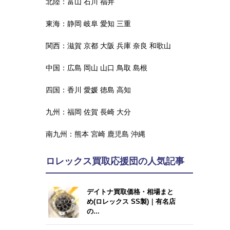
北陸：
富山
石川
福井
東海：
静岡
岐阜
愛知
三重
関西：
滋賀
京都
大阪
兵庫
奈良
和歌山
中国：
広島
岡山
山口
鳥取
島根
四国：
香川
愛媛
徳島
高知
九州：
福岡
佐賀
長崎
大分
南九州：
熊本
宮崎
鹿児島
沖縄
ロレックス買取応援団の人気記事
デイトナ買取価格・相場まと
め(ロレックス SS製)｜有名店
の...