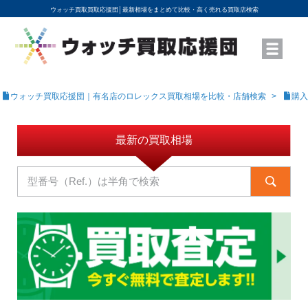
ウォッチ買取買取応援団│
最新相場をまとめて比較・高く売れる買取店検索
YouTubeで動画を公開中
ROLEXモデル名から買取相場を調べる
高級時計ブランド名から買取相場を調べる
地域から買取店を探す
店舗名から買取店を探す
ブランド時計を高く売る方法
買取査定を依頼する
ウォッチ買取応援団｜有名店のロレックス買取相場を比較・店舗検索
購入
最新の買取相場