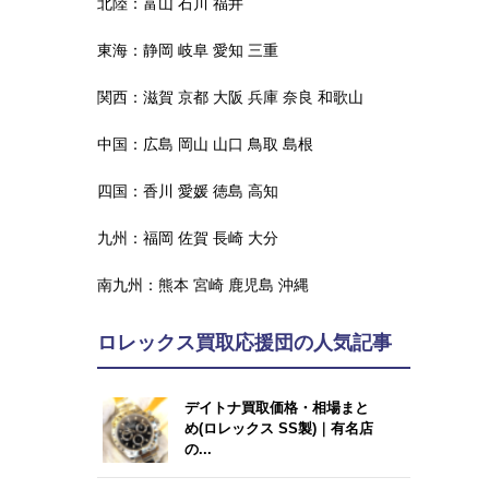
北陸：
富山
石川
福井
東海：
静岡
岐阜
愛知
三重
関西：
滋賀
京都
大阪
兵庫
奈良
和歌山
中国：
広島
岡山
山口
鳥取
島根
四国：
香川
愛媛
徳島
高知
九州：
福岡
佐賀
長崎
大分
南九州：
熊本
宮崎
鹿児島
沖縄
ロレックス買取応援団の人気記事
デイトナ買取価格・相場まと
め(ロレックス SS製)｜有名店
の...