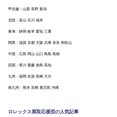
甲信越：
山梨
長野
新潟
北陸：
富山
石川
福井
東海：
静岡
岐阜
愛知
三重
関西：
滋賀
京都
大阪
兵庫
奈良
和歌山
中国：
広島
岡山
山口
鳥取
島根
四国：
香川
愛媛
徳島
高知
九州：
福岡
佐賀
長崎
大分
南九州：
熊本
宮崎
鹿児島
沖縄
ロレックス買取応援団の人気記事