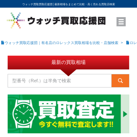
ウォッチ買取買取応援団│
最新相場をまとめて比較・高く売れる買取店検索
YouTubeで動画を公開中
ROLEXモデル名から買取相場を調べる
高級時計ブランド名から買取相場を調べる
地域から買取店を探す
店舗名から買取店を探す
ブランド時計を高く売る方法
買取査定を依頼する
ウォッチ買取応援団｜有名店のロレックス買取相場を比較・店舗検索
ロレ
最新の買取相場