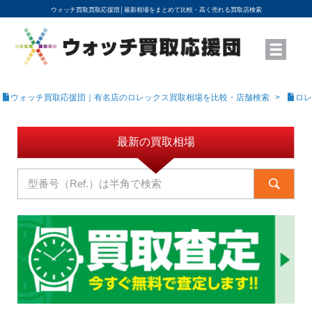
ウォッチ買取買取応援団│
最新相場をまとめて比較・高く売れる買取店検索
YouTubeで動画を公開中
ROLEXモデル名から買取相場を調べる
高級時計ブランド名から買取相場を調べる
地域から買取店を探す
店舗名から買取店を探す
ブランド時計を高く売る方法
買取査定を依頼する
ウォッチ買取応援団｜有名店のロレックス買取相場を比較・店舗検索
ロレ
最新の買取相場