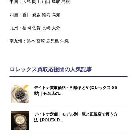
中国：
広島
岡山
山口
鳥取
島根
四国：
香川
愛媛
徳島
高知
九州：
福岡
佐賀
長崎
大分
南九州：
熊本
宮崎
鹿児島
沖縄
ロレックス買取応援団の人気記事
デイトナ買取価格・相場まとめ(ロレックス SS
製)｜有名店の...
デイトナ定価｜モデル別一覧と正規店で買う方
法【ROLEX D...