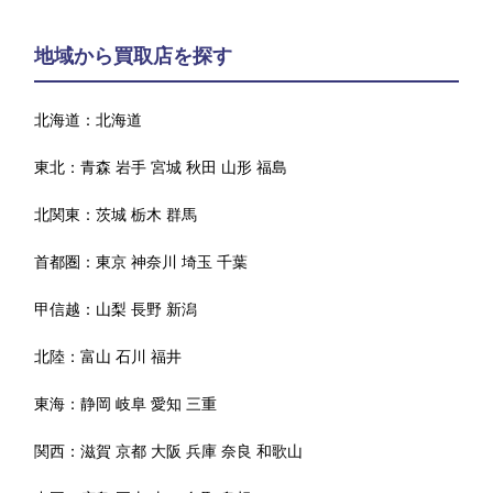
地域から買取店を探す
北海道：
北海道
東北：
青森
岩手
宮城
秋田
山形
福島
北関東：
茨城
栃木
群馬
首都圏：
東京
神奈川
埼玉
千葉
甲信越：
山梨
長野
新潟
北陸：
富山
石川
福井
東海：
静岡
岐阜
愛知
三重
関西：
滋賀
京都
大阪
兵庫
奈良
和歌山