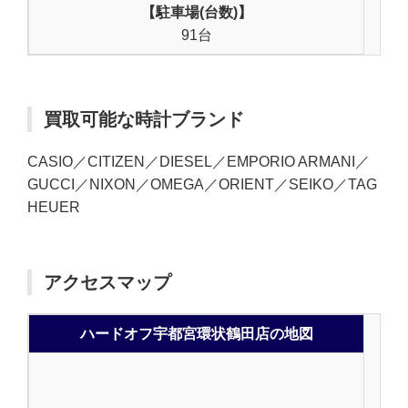
【駐車場(台数)】
91台
買取可能な時計ブランド
CASIO／CITIZEN／DIESEL／EMPORIO ARMANI／
GUCCI／NIXON／OMEGA／ORIENT／SEIKO／TAG
HEUER
アクセスマップ
ハードオフ宇都宮環状鶴田店の地図