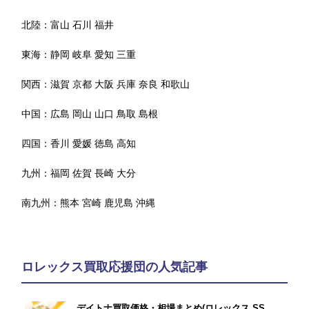
北陸：
富山
石川
福井
東海：
静岡
岐阜
愛知
三重
関西：
滋賀
京都
大阪
兵庫
奈良
和歌山
中国：
広島
岡山
山口
鳥取
島根
四国：
香川
愛媛
徳島
高知
九州：
福岡
佐賀
長崎
大分
南九州：
熊本
宮崎
鹿児島
沖縄
ロレックス買取応援団の人気記事
デイトナ買取価格・相場まとめ(ロレックス SS