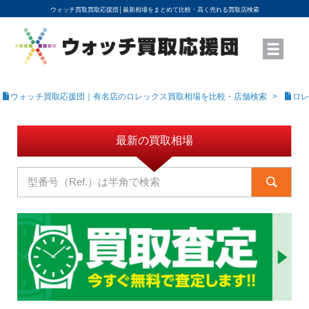
ウォッチ買取買取応援団│
最新相場をまとめて比較・高く売れる買取店検索
YouTubeで動画を公開中
ROLEXモデル名から買取相場を調べる
高級時計ブランド名から買取相場を調べる
地域から買取店を探す
店舗名から買取店を探す
ブランド時計を高く売る方法
買取査定を依頼する
ウォッチ買取応援団｜有名店のロレックス買取相場を比較・店舗検索
ロレ
最新の買取相場