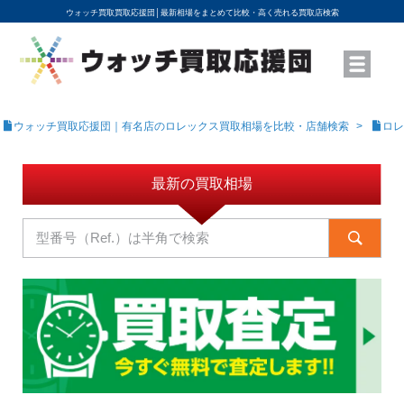
ウォッチ買取買取応援団│
最新相場をまとめて比較・高く売れる買取店検索
YouTubeで動画を公開中
ROLEXモデル名から買取相場を調べる
高級時計ブランド名から買取相場を調べる
地域から買取店を探す
店舗名から買取店を探す
ブランド時計を高く売る方法
買取査定を依頼する
ウォッチ買取応援団｜有名店のロレックス買取相場を比較・店舗検索
ロレ
最新の買取相場