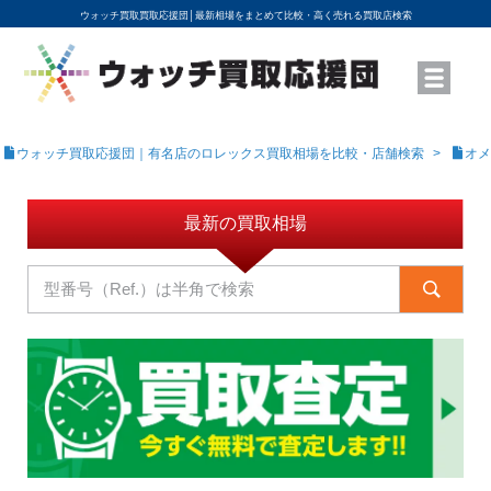
ウォッチ買取買取応援団│
最新相場をまとめて比較・高く売れる買取店検索
YouTubeで動画を公開中
ROLEXモデル名から買取相場を調べる
高級時計ブランド名から買取相場を調べる
地域から買取店を探す
店舗名から買取店を探す
ブランド時計を高く売る方法
買取査定を依頼する
ウォッチ買取応援団｜有名店のロレックス買取相場を比較・店舗検索
オメ
最新の買取相場