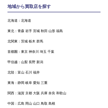
地域から買取店を探す
北海道：
北海道
東北：
青森
岩手
宮城
秋田
山形
福島
北関東：
茨城
栃木
群馬
首都圏：
東京
神奈川
埼玉
千葉
甲信越：
山梨
長野
新潟
北陸：
富山
石川
福井
東海：
静岡
岐阜
愛知
三重
関西：
滋賀
京都
大阪
兵庫
奈良
和歌山
中国：
広島
岡山
山口
鳥取
島根