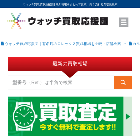
ウォッチ買取買取応援団│
最新相場をまとめて比較・高く売れる買取店検索
YouTubeで動画を公開中
ROLEXモデル名から買取相場を調べる
高級時計ブランド名から買取相場を調べる
地域から買取店を探す
店舗名から買取店を探す
ブランド時計を高く売る方法
買取査定を依頼する
ウォッチ買取応援団｜有名店のロレックス買取相場を比較・店舗検索
カル
最新の買取相場