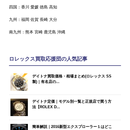
四国：
香川
愛媛
徳島
高知
九州：
福岡
佐賀
長崎
大分
南九州：
熊本
宮崎
鹿児島
沖縄
ロレックス買取応援団の人気記事
デイトナ買取価格・相場まとめ(ロレックス SS
製)｜有名店の...
デイトナ定価｜モデル別一覧と正規店で買う方
法【ROLEX D...
簡単解説｜2016新型エクスプローラー１はどこ