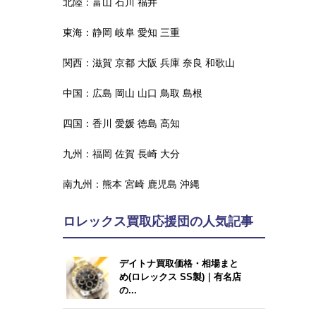
北陸：
富山
石川
福井
東海：
静岡
岐阜
愛知
三重
関西：
滋賀
京都
大阪
兵庫
奈良
和歌山
中国：
広島
岡山
山口
鳥取
島根
四国：
香川
愛媛
徳島
高知
九州：
福岡
佐賀
長崎
大分
南九州：
熊本
宮崎
鹿児島
沖縄
ロレックス買取応援団の人気記事
デイトナ買取価格・相場まと
め(ロレックス SS製)｜有名店
の...