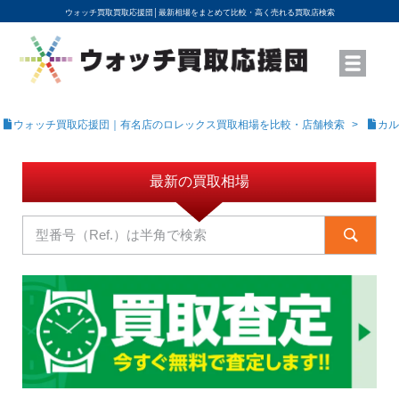
ウォッチ買取買取応援団│
最新相場をまとめて比較・高く売れる買取店検索
YouTubeで動画を公開中
ROLEXモデル名から買取相場を調べる
高級時計ブランド名から買取相場を調べる
地域から買取店を探す
店舗名から買取店を探す
ブランド時計を高く売る方法
買取査定を依頼する
ウォッチ買取応援団｜有名店のロレックス買取相場を比較・店舗検索
カル
最新の買取相場