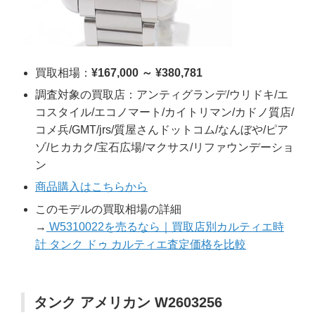
買取相場：
¥167,000 ～ ¥380,781
調査対象の買取店：アンティグランデ/ウリドキ/エ
コスタイル/エコノマート/カイトリマン/カドノ質店/
コメ兵/GMT/jrs/質屋さんドットコム/なんぼや/ピア
ゾ/ヒカカク/宝石広場/マクサス/リファウンデーショ
ン
商品購入はこちらから
このモデルの買取相場の詳細
→
W5310022を売るなら｜買取店別カルティエ時
計 タンク ドゥ カルティエ査定価格を比較
タンク アメリカン W2603256