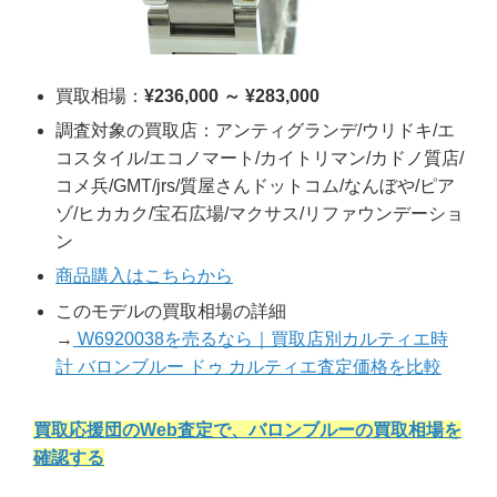
買取相場：
¥236,000 ～ ¥283,000
調査対象の買取店：アンティグランデ/ウリドキ/エ
コスタイル/エコノマート/カイトリマン/カドノ質店/
コメ兵/GMT/jrs/質屋さんドットコム/なんぼや/ピア
ゾ/ヒカカク/宝石広場/マクサス/リファウンデーショ
ン
商品購入はこちらから
このモデルの買取相場の詳細
→
W6920038を売るなら｜買取店別カルティエ時
計 バロンブルー ドゥ カルティエ査定価格を比較
買取応援団のWeb査定で、バロンブルーの買取相場を
確認する