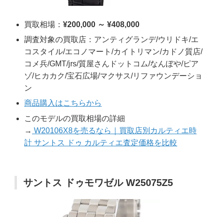
買取相場：
¥200,000 ～ ¥408,000
調査対象の買取店：アンティグランデ/ウリドキ/エ
コスタイル/エコノマート/カイトリマン/カドノ質店/
コメ兵/GMT/jrs/質屋さんドットコム/なんぼや/ピア
ゾ/ヒカカク/宝石広場/マクサス/リファウンデーショ
ン
商品購入はこちらから
このモデルの買取相場の詳細
→
W20106X8を売るなら｜買取店別カルティエ時
計 サントス ドゥ カルティエ査定価格を比較
サントス ドゥモワゼル W25075Z5