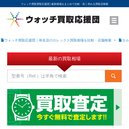
ウォッチ買取買取応援団│
最新相場をまとめて比較・高く売れる買取店検索
YouTubeで動画を公開中
ROLEXモデル名から買取相場を調べる
高級時計ブランド名から買取相場を調べる
地域から買取店を探す
店舗名から買取店を探す
ブランド時計を高く売る方法
買取査定を依頼する
ウォッチ買取応援団｜有名店のロレックス買取相場を比較・店舗検索
カル
最新の買取相場