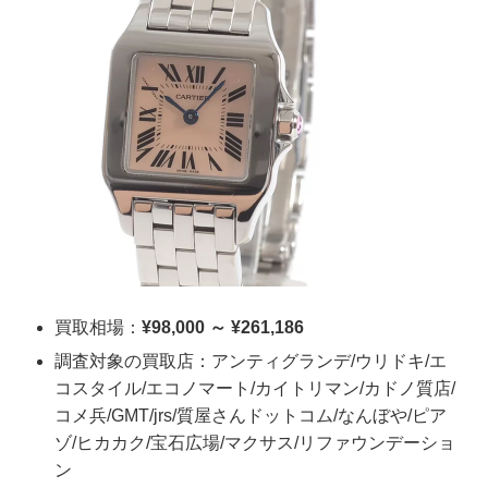
買取相場：
¥98,000 ～ ¥261,186
調査対象の買取店：アンティグランデ/ウリドキ/エ
コスタイル/エコノマート/カイトリマン/カドノ質店/
コメ兵/GMT/jrs/質屋さんドットコム/なんぼや/ピア
ゾ/ヒカカク/宝石広場/マクサス/リファウンデーショ
ン