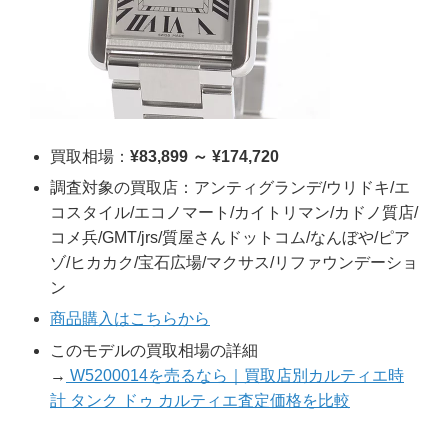
買取相場：
¥83,899 ～ ¥174,720
調査対象の買取店：アンティグランデ/ウリドキ/エ
コスタイル/エコノマート/カイトリマン/カドノ質店/
コメ兵/GMT/jrs/質屋さんドットコム/なんぼや/ピア
ゾ/ヒカカク/宝石広場/マクサス/リファウンデーショ
ン
商品購入はこちらから
このモデルの買取相場の詳細
→
W5200014を売るなら｜買取店別カルティエ時
計 タンク ドゥ カルティエ査定価格を比較