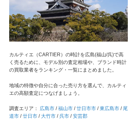
カルティエ（CARTIER）の時計を広島(福山/呉)で高
く売るために、モデル別の査定相場や、ブランド時計
の買取業者をランキング・一覧にまとめました。
地域の特徴や自分に合った売り方を選んで、カルティ
エの高額査定につなげましょう。
調査エリア：
広島市
/
福山市
/
廿日市市
/
東広島市
/
尾
道市
/
廿日市
/
大竹市
/
呉市
/
安芸郡