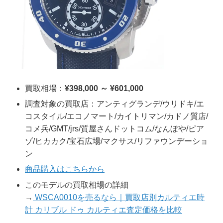
買取相場：
¥398,000 ～ ¥601,000
調査対象の買取店：アンティグランデ/ウリドキ/エ
コスタイル/エコノマート/カイトリマン/カドノ質店/
コメ兵/GMT/jrs/質屋さんドットコム/なんぼや/ピア
ゾ/ヒカカク/宝石広場/マクサス/リファウンデーショ
ン
商品購入はこちらから
このモデルの買取相場の詳細
→
WSCA0010を売るなら｜買取店別カルティエ時
計 カリブル ドゥ カルティエ査定価格を比較