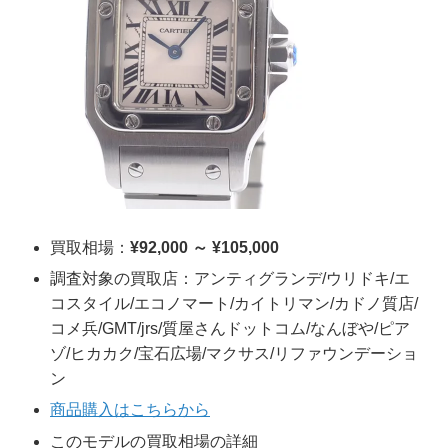
買取相場：
¥92,000 ～ ¥105,000
調査対象の買取店：アンティグランデ/ウリドキ/エ
コスタイル/エコノマート/カイトリマン/カドノ質店/
コメ兵/GMT/jrs/質屋さんドットコム/なんぼや/ピア
ゾ/ヒカカク/宝石広場/マクサス/リファウンデーショ
ン
商品購入はこちらから
このモデルの買取相場の詳細