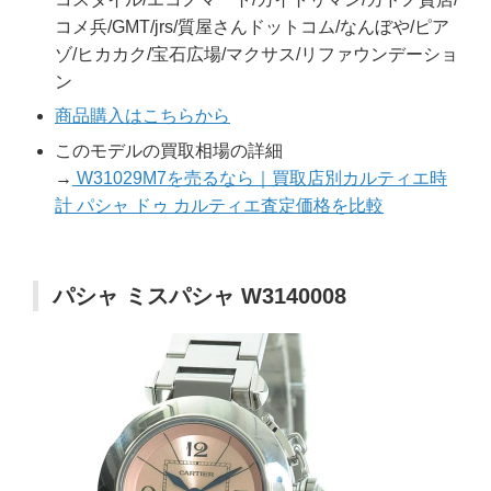
コメ兵/GMT/jrs/質屋さんドットコム/なんぼや/ピア
ゾ/ヒカカク/宝石広場/マクサス/リファウンデーショ
ン
商品購入はこちらから
このモデルの買取相場の詳細
→
W31029M7を売るなら｜買取店別カルティエ時
計 パシャ ドゥ カルティエ査定価格を比較
パシャ ミスパシャ W3140008