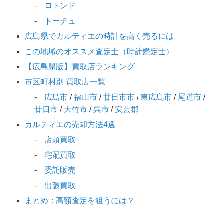
ロトンド
トーチュ
広島県でカルティエの時計を高く売るには
この地域のオススメ査定士（時計鑑定士）
【広島県版】買取店ランキング
市区町村別 買取店一覧
広島市
/
福山市
/
廿日市市
/
東広島市
/
尾道市
/
廿日市
/
大竹市
/
呉市
/
安芸郡
カルティエの売却方法4選
店頭買取
宅配買取
委託販売
出張買取
まとめ：高額査定を狙うには？