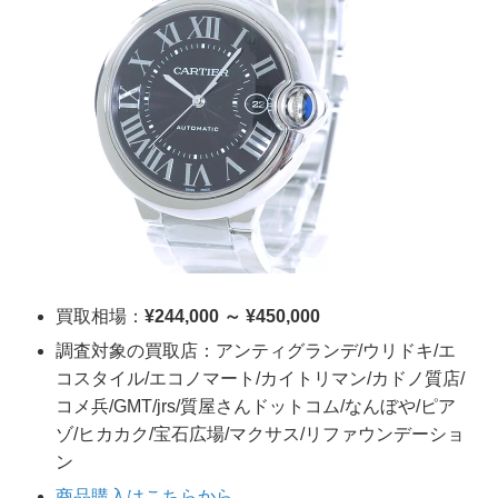
買取相場：
¥244,000 ～ ¥450,000
調査対象の買取店：アンティグランデ/ウリドキ/エ
コスタイル/エコノマート/カイトリマン/カドノ質店/
コメ兵/GMT/jrs/質屋さんドットコム/なんぼや/ピア
ゾ/ヒカカク/宝石広場/マクサス/リファウンデーショ
ン
商品購入はこちらから