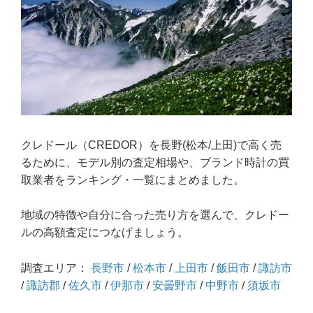
クレドール（CREDOR）を長野(松本/上田)で高く売
るために、モデル別の査定相場や、ブランド時計の買
取業者をランキング・一覧にまとめました。
地域の特徴や自分に合った売り方を選んで、クレドー
ルの高額査定につなげましょう。
調査エリア：
長野市
/
松本市
/
上田市
/
飯田市
/
諏訪市
/
諏訪郡
/
佐久市
/
伊那市
/
安曇野市
/
中野市
/
須坂市