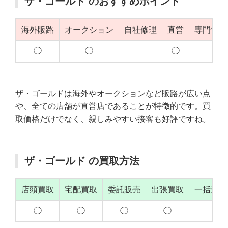
ザ・ゴールド のおすすめポイント
海外販路
オークション
自社修理
直営
専門性（
◯
◯
◯
◯
ザ・ゴールドは海外やオークションなど販路が広い点
や、全ての店舗が直営店であることが特徴的です。買
取価格だけでなく、親しみやすい接客も好評ですね。
ザ・ゴールド の買取方法
店頭買取
宅配買取
委託販売
出張買取
一括査定
◯
◯
◯
◯