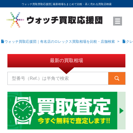
ウォッチ買取買取応援団│
最新相場をまとめて比較・高く売れる買取店検索
YouTubeで動画を公開中
ROLEXモデル名から買取相場を調べる
高級時計ブランド名から買取相場を調べる
地域から買取店を探す
店舗名から買取店を探す
ブランド時計を高く売る方法
買取査定を依頼する
ウォッチ買取応援団｜有名店のロレックス買取相場を比較・店舗検索
クレ
最新の買取相場