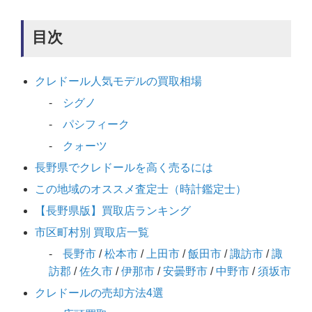
目次
クレドール人気モデルの買取相場
シグノ
パシフィーク
クォーツ
長野県でクレドールを高く売るには
この地域のオススメ査定士（時計鑑定士）
【長野県版】買取店ランキング
市区町村別 買取店一覧
長野市
/
松本市
/
上田市
/
飯田市
/
諏訪市
/
諏
訪郡
/
佐久市
/
伊那市
/
安曇野市
/
中野市
/
須坂市
クレドールの売却方法4選