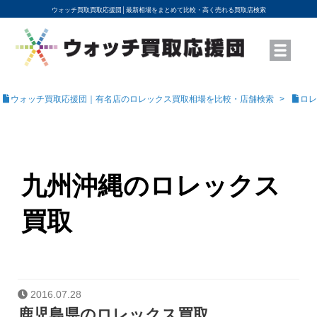
ウォッチ買取買取応援団│
最新相場をまとめて比較・高く売れる買取店検索
YouTubeで動画を公開中
ROLEXモデル名から買取相場を調べる
高級時計ブランド名から買取相場を調べる
地域から買取店を探す
店舗名から買取店を探す
ブランド時計を高く売る方法
買取査定を依頼する
ウォッチ買取応援団｜有名店のロレックス買取相場を比較・店舗検索
ロレ
九州沖縄のロレックス
買取
2016.07.28
鹿児島県のロレックス買取