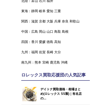
北陸：
富山
石川
福井
東海：
静岡
岐阜
愛知
三重
関西：
滋賀
京都
大阪
兵庫
奈良
和歌山
中国：
広島
岡山
山口
鳥取
島根
四国：
香川
愛媛
徳島
高知
九州：
福岡
佐賀
長崎
大分
南九州：
熊本
宮崎
鹿児島
沖縄
ロレックス買取応援団の人気記事
デイトナ買取価格・相場まと
め(ロレックス SS製)｜有名店
の...