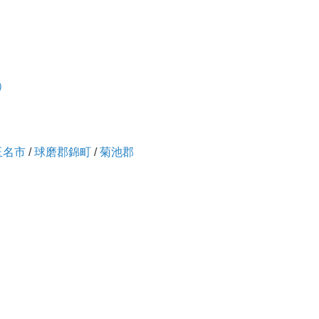
）
玉名市
/
球磨郡錦町
/
菊池郡