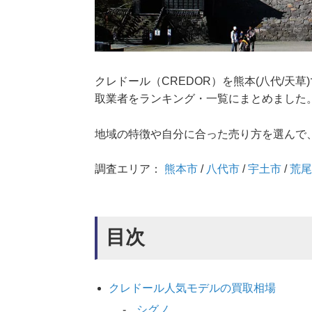
クレドール（CREDOR）を熊本(八代/天
取業者をランキング・一覧にまとめました
地域の特徴や自分に合った売り方を選んで
調査エリア：
熊本市
/
八代市
/
宇土市
/
荒
目次
クレドール人気モデルの買取相場
シグノ