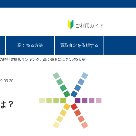
ご利用ガイド
高く売る方法
買取査定を依頼する
の時計買取店ランキング。高く売るには？(八代/天草)
9.03.20
は？