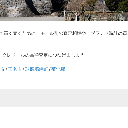
草)で高く売るために、モデル別の査定相場や、ブランド時計の買
。
、クレドールの高額査定につなげましょう。
尾市
/
玉名市
/
球磨郡錦町
/
菊池郡