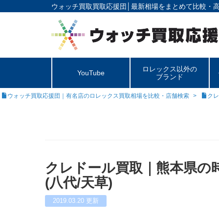
ウォッチ買取買取応援団│
最新相場をまとめて比較・
ロレックス以外の
YouTube
ブランド
ウォッチ買取応援団｜有名店のロレックス買取相場を比較・店舗検索
クレ
クレドール買取｜熊本県の
(八代/天草)
2019.03.20
更新