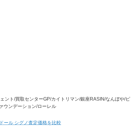
）
ント/買取センターGP/カイトリマン/銀座RASIN/なんぼや/ピ
ファウンデーション/ローレル
レドール シグノ査定価格を比較