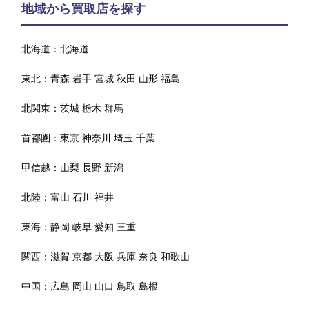
地域から買取店を探す
北海道：
北海道
東北：
青森
岩手
宮城
秋田
山形
福島
北関東：
茨城
栃木
群馬
首都圏：
東京
神奈川
埼玉
千葉
甲信越：
山梨
長野
新潟
北陸：
富山
石川
福井
東海：
静岡
岐阜
愛知
三重
関西：
滋賀
京都
大阪
兵庫
奈良
和歌山
中国：
広島
岡山
山口
鳥取
島根