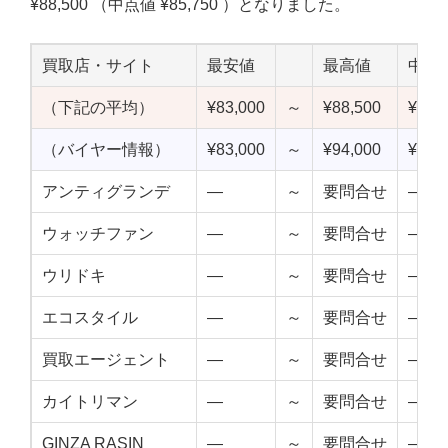
¥88,500 （中点値 ¥85,750 ）となりました。
買取店・サイト
最安値
最高値
中点
（下記の平均）
¥83,000
～
¥88,500
¥85,
（バイヤー情報）
¥83,000
～
¥94,000
¥88,
アンティグランデ
—
～
要問合せ
—
ウォッチファン
—
～
要問合せ
—
ウリドキ
—
～
要問合せ
—
エコスタイル
—
～
要問合せ
—
買取エージェント
—
～
要問合せ
—
カイトリマン
—
～
要問合せ
—
GINZA RASIN
—
～
要問合せ
—