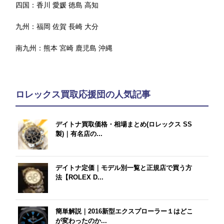
四国：
香川
愛媛
徳島
高知
九州：
福岡
佐賀
長崎
大分
南九州：
熊本
宮崎
鹿児島
沖縄
ロレックス買取応援団の人気記事
デイトナ買取価格・相場まとめ(ロレックス SS
製)｜有名店の...
デイトナ定価｜モデル別一覧と正規店で買う方
法【ROLEX D...
簡単解説｜2016新型エクスプローラー１はどこ
が変わったのか...