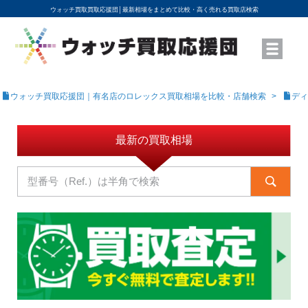
ウォッチ買取買取応援団│
最新相場をまとめて比較・高く売れる買取店検索
YouTubeで動画を公開中
ROLEXモデル名から買取相場を調べる
高級時計ブランド名から買取相場を調べる
地域から買取店を探す
店舗名から買取店を探す
ブランド時計を高く売る方法
買取査定を依頼する
ウォッチ買取応援団｜有名店のロレックス買取相場を比較・店舗検索
ディ
最新の買取相場