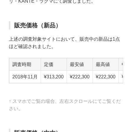
リ・KANTE・ラクマにて調査しました。
販売価格（新品）
上述の調査対象サイトにおいて、販売中の新品は1点
ほど確認されました。
調査時期
定価
最安値
最高値
中点
2018年11月
¥313,200
¥222,300
¥222,300
¥222
↑ スマホでご覧の場合、左右スクロールにてご覧くだ
さい。