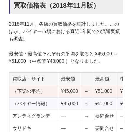
買取価格表（2018年11月版）
2018年11月、各店の買取価格を集計しました。この
ほか、バイヤー市場における直近1年間での流通実績
も調査。
最安値・最高値それぞれの平均を取ると ¥45,000 ～
¥51,000 （中点値 ¥48,000 ）となりました。
買取店・サイト
最安値
最高値
中点
（下記の平均）
¥45,000
～
¥51,000
¥48,
（バイヤー情報）
¥45,000
～
¥51,000
¥48,
アンティグランデ
—
～
要問合せ
—
ウリドキ
—
～
要問合せ
—