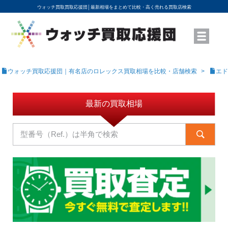
ウォッチ買取買取応援団│
最新相場をまとめて比較・高く売れる買取店検索
YouTubeで動画を公開中
ROLEXモデル名から買取相場を調べる
高級時計ブランド名から買取相場を調べる
地域から買取店を探す
店舗名から買取店を探す
ブランド時計を高く売る方法
買取査定を依頼する
ウォッチ買取応援団｜有名店のロレックス買取相場を比較・店舗検索
エド
最新の買取相場