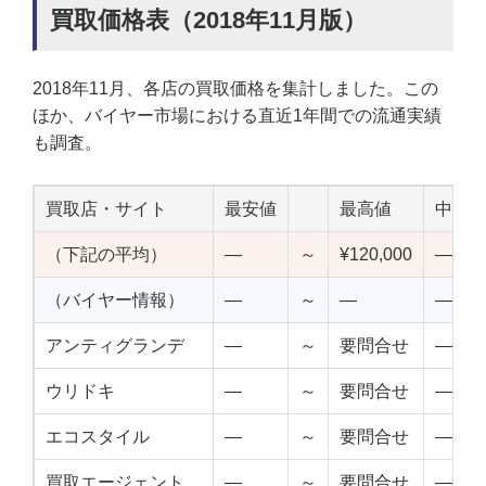
買取価格表（2018年11月版）
2018年11月、各店の買取価格を集計しました。この
ほか、バイヤー市場における直近1年間での流通実績
も調査。
買取店・サイト
最安値
最高値
中点
（下記の平均）
—
～
¥120,000
—
（バイヤー情報）
—
～
—
—
アンティグランデ
—
～
要問合せ
—
ウリドキ
—
～
要問合せ
—
エコスタイル
—
～
要問合せ
—
買取エージェント
—
～
要問合せ
—