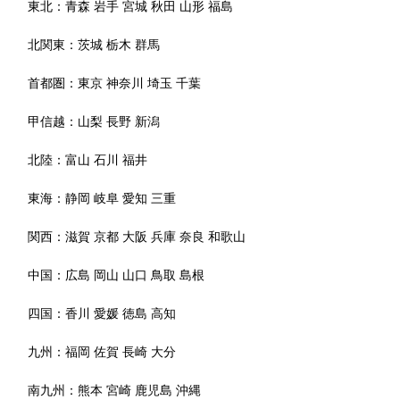
東北：
青森
岩手
宮城
秋田
山形
福島
北関東：
茨城
栃木
群馬
首都圏：
東京
神奈川
埼玉
千葉
甲信越：
山梨
長野
新潟
北陸：
富山
石川
福井
東海：
静岡
岐阜
愛知
三重
関西：
滋賀
京都
大阪
兵庫
奈良
和歌山
中国：
広島
岡山
山口
鳥取
島根
四国：
香川
愛媛
徳島
高知
九州：
福岡
佐賀
長崎
大分
南九州：
熊本
宮崎
鹿児島
沖縄