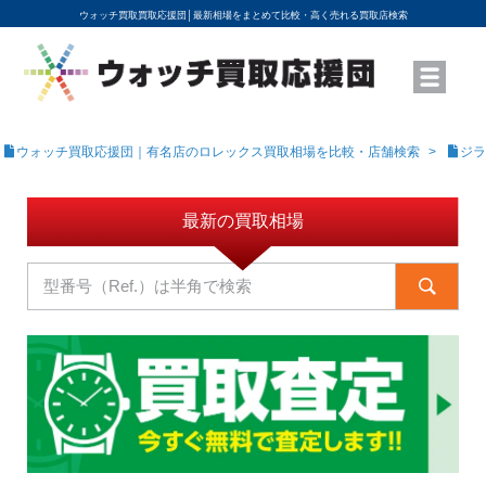
ウォッチ買取買取応援団│
最新相場をまとめて比較・高く売れる買取店検索
YouTubeで動画を公開中
ROLEXモデル名から買取相場を調べる
高級時計ブランド名から買取相場を調べる
地域から買取店を探す
店舗名から買取店を探す
ブランド時計を高く売る方法
買取査定を依頼する
ウォッチ買取応援団｜有名店のロレックス買取相場を比較・店舗検索
ジラ
最新の買取相場