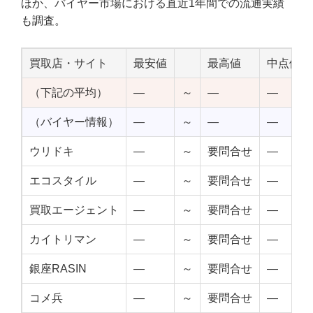
ほか、バイヤー市場における直近1年間での流通実績
も調査。
買取店・サイト
最安値
最高値
中点値
（下記の平均）
—
～
—
—
（バイヤー情報）
—
～
—
—
ウリドキ
—
～
要問合せ
—
エコスタイル
—
～
要問合せ
—
買取エージェント
—
～
要問合せ
—
カイトリマン
—
～
要問合せ
—
銀座RASIN
—
～
要問合せ
—
コメ兵
—
～
要問合せ
—